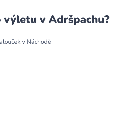
 výletu v Adršpachu?
Palouček v Náchodě 🌲 🎠