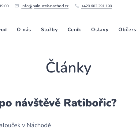
19:00
info@paloucek-nachod.cz
+420 602 291 199
vod
O nás
Služby
Ceník
Oslavy
Občers
Články
po návštěvě Ratibořic?
 Palouček v Náchodě 🌼👧🧁